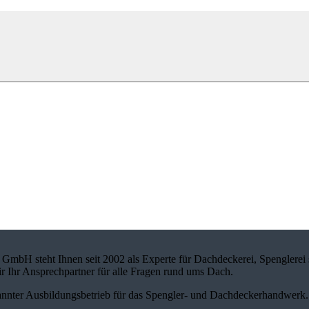
mbH steht Ihnen seit 2002 als Experte für Dachdeckerei, Spenglerei 
ir Ihr Ansprechpartner für alle Fragen rund ums Dach.
nnter Ausbildungsbetrieb für das Spengler- und Dachdeckerhandwerk