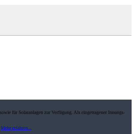
sowie für Solaranlagen zur Verfügung. Als eingetragener Innungs-
.
Mehr erfahren...