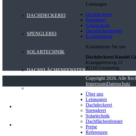
Leistungen
Dachdeckerei
DACHDECKEREI
Spenglerei
Solartechnik
Dachflächenfenster
SPENGLEREI
Kundendienst
Kontaktieren Sie uns
SOLARTECHNIK
Dachdeckerei Knodel 
Krautgartenweg 12
82110 Germering
DACHFLÄCHENFENSTER
Copyright 2026. Alle Rech
Impressum
Datenschutz
PREISE
Über uns
Leistungen
Dachdeckerei
REFERENZEN
Spenglerei
Solartechnik
Dachflächenfenster
KUNDENDIENST
Preise
Referenzen